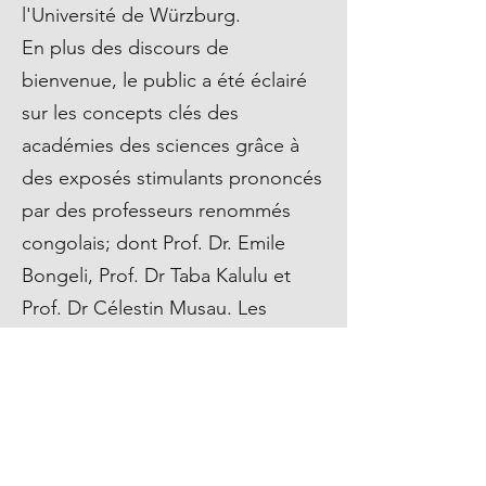
l'Université de Würzburg.
En plus des discours de
bienvenue, le public a été éclairé
sur les concepts clés des
académies des sciences grâce à
des exposés stimulants prononcés
par des professeurs renommés
congolais; dont Prof. Dr. Emile
Bongeli, Prof. Dr Taba Kalulu et
Prof. Dr Célestin Musau. Les
présentations ont été enrichies par
des interactions productives avec
d'autres invités académiques
importants, tels que les doyens de
faculté, les chefs de département